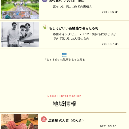
宮代暮らし-vol.6 里山
ほっつけではじめての田植え
2019.05.31
ちょうどいい距離感で暮らせる町
移住者インタビューvol.12：気持ちにゆとりが
できて気づけた大切なもの
2023.07.31
「おすすめ」の記事をもっと見る
Local Information
地域情報
居酒屋 のん喜（のんき）
2021.03.10