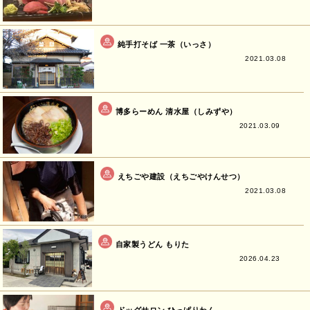
純手打そば 一茶（いっさ）
2021.03.08
博多らーめん 清水屋（しみずや）
2021.03.09
えちごや建設（えちごやけんせつ）
2021.03.08
自家製うどん もりた
2026.04.23
ドッグサロン ひっぱりわん