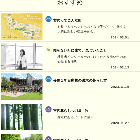
おすすめ
宮代ってこんな町
お祭りもイベントもみんなで手づくり。個性を
大切に新しい交流を育む。
2024.03.01
知らない町に来て、気づいたこと
移住者インタビューvol.13：たどり着いたのは
心温まる場所
2024.02.13
移住１年目家族の週末の暮らし方
2023.11.15
宮代暮らし-vol.8 竹
身近にあるアートに遊ぶ
2020.11.27