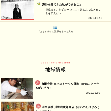
海外を見てきた私ができること
移住者インタビュー vol.10：楽しんで生きるこ
とを伝えたい
2022.03.16
「おすすめ」の記事をもっと見る
Local Information
地域情報
有限会社 カネコトータル外装（かねことーた
るがいそう）
2021.03.09
有限会社 川野武次郎商店（かわのたけじろう