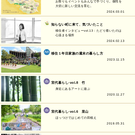
お祭りもイベントもみんなで手づくり。個性を
大切に新しい交流を育む。
2024.03.01
知らない町に来て、気づいたこと
移住者インタビューvol.13：たどり着いたのは
心温まる場所
2024.02.13
移住１年目家族の週末の暮らし方
2023.11.15
宮代暮らし-vol.8 竹
身近にあるアートに遊ぶ
2020.11.27
宮代暮らし-vol.6 里山
ほっつけではじめての田植え
2019.05.31