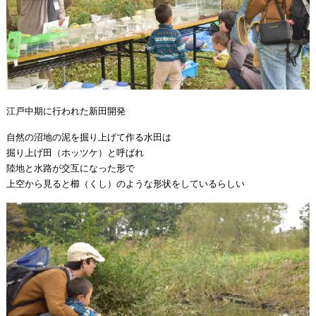
江戸中期に行われた新田開発
自然の沼地の泥を掘り上げて作る水田は
掘り上げ田（ホッツケ）と呼ばれ
陸地と水路が交互になった形で
上空から見ると櫛（くし）のような形状をしているらしい