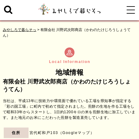
みやしろで暮らそっ
>
有限会社 川野武次郎商店（かわのたけじろうしょうて
ん）
Local Information
地域情報
有限会社 川野武次郎商店（かわのたけじろうしょ
うてん）
当社は、平成13年に技術力や環境面で優れている工場を県知事が指定する
「彩の国工場」に町内で初めて指定されました。煎餅の生地を作る工場をし
て昭和33年からスタートし、1日約1200キロの米を煎餅生地に加工していま
す。また地元のお米にこだわった煎餅を製造直売しています。
住所
宮代町和戸103（
Googleマップ
）