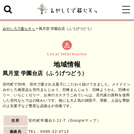
みやしろで暮らそっ
>
凮月堂 学園台店（ふうげつどう）
Local Information
地域情報
凮月堂 学園台店（ふうげつどう）
宮代町で50年、宮代で愛される菓子にこだわり続けてきました。メイドイン
みやしろ推奨品も宮代まんじゅう、巨峰まんじゅう、巨峰ようかん、巨峰ゼ
リー、いちじくゼリー、お米のカステラこめていらは、宮代産の原料を使用
した宮代ならではの味わいです。他にも大人気の焼団子、草餅、上品な季節
の上生菓子など豊富な品揃えが自慢です。
住所
宮代町学園台1-11-7（
Googleマップ
）
連絡先
TEL：
0480-32-0713