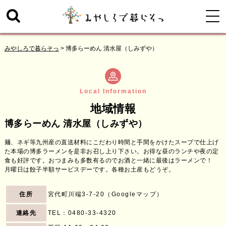
みやしろで暮らそっ
>
博多らーめん 清水屋（しみずや）
Local Information
地域情報
博多らーめん 清水屋（しみずや）
麺、ネギ等九州産の直送材料にこだわり時間と手間をかけたスープで仕上げ
た本場の博多ラーメンを是非お召し上り下さい。お得な昼のランチや夜の定
食も好評です。おつまみも多数有るのでお酒と一緒に最後はラーメンで！
月曜日は餃子半額サービスデーです。各種お土産もどうぞ。
住所
宮代町川端3-7-20（
Googleマップ
）
連絡先
TEL：
0480-33-4320