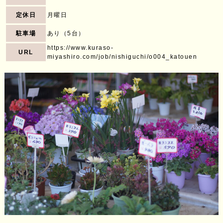
定休日
月曜日
駐車場
あり（5台）
https://www.kuraso-
URL
miyashiro.com/job/nishiguchi/o004_katouen