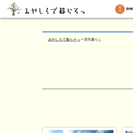
宮代町
みやしろで暮らそっ
>
宮代暮らし