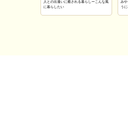
人との出逢いに癒される暮らしーこんな風
みや
に暮らしたい
うに