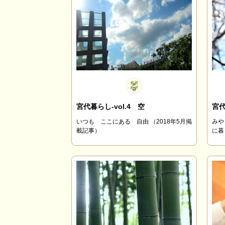
宮代暮らし-vol.4 空
宮代
いつも ここにある 自由 （2018年5月掲
みや
載記事）
に暮