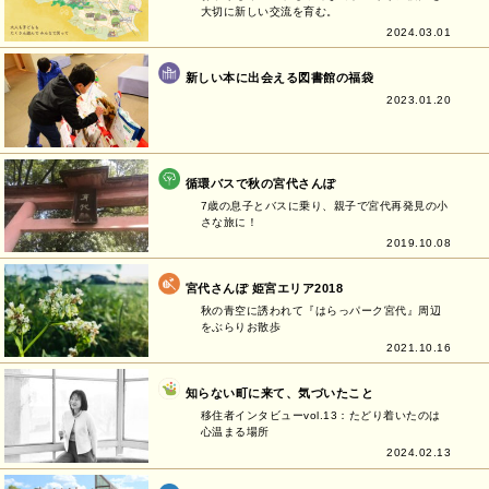
大切に新しい交流を育む。
2024.03.01
新しい本に出会える図書館の福袋
2023.01.20
循環バスで秋の宮代さんぽ
7歳の息子とバスに乗り、親子で宮代再発見の小
さな旅に！
2019.10.08
宮代さんぽ 姫宮エリア2018
秋の青空に誘われて『はらっパーク宮代』周辺
をぶらりお散歩
2021.10.16
知らない町に来て、気づいたこと
移住者インタビューvol.13：たどり着いたのは
心温まる場所
2024.02.13