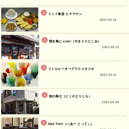
インド食堂 ヒマラヤン
2021.03.10
焼き鳥に.comi（やきとりにこみ）
2021.03.11
リトルヒーターグラススタジオ
2021.03.11
肉の鳥七（にくのとりしち）
2021.03.09
Hair Totti（へあー とってぃ）