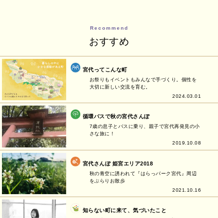
Recommend
おすすめ
宮代ってこんな町
お祭りもイベントもみんなで手づくり。個性を
大切に新しい交流を育む。
2024.03.01
循環バスで秋の宮代さんぽ
7歳の息子とバスに乗り、親子で宮代再発見の小
さな旅に！
2019.10.08
宮代さんぽ 姫宮エリア2018
秋の青空に誘われて『はらっパーク宮代』周辺
をぶらりお散歩
2021.10.16
知らない町に来て、気づいたこと