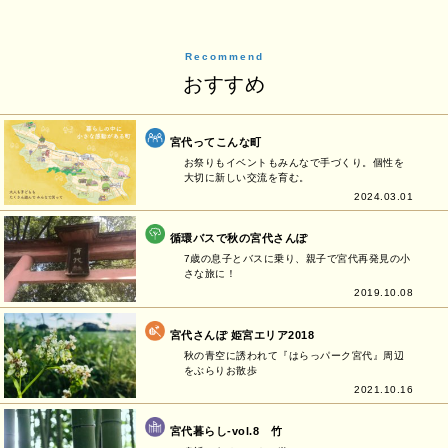
Recommend
おすすめ
宮代ってこんな町
お祭りもイベントもみんなで手づくり。個性を
大切に新しい交流を育む。
2024.03.01
循環バスで秋の宮代さんぽ
7歳の息子とバスに乗り、親子で宮代再発見の小
さな旅に！
2019.10.08
宮代さんぽ 姫宮エリア2018
秋の青空に誘われて『はらっパーク宮代』周辺
をぶらりお散歩
2021.10.16
宮代暮らし-vol.8 竹