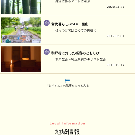
身近にあるアートに遊ぶ
2020.11.27
宮代暮らし-vol.6 里山
ほっつけではじめての田植え
2019.05.31
和戸村に灯った福音のともしび
和戸教会～埼玉県初のキリスト教会
2018.12.17
「おすすめ」の記事をもっと見る
Local Information
地域情報