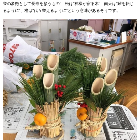
栄の象徴として長寿を願うもの”、松は“神様が宿る木”、南天は“難を転じ
るように”、橙は“代々栄えるように”という意味があるそうです。