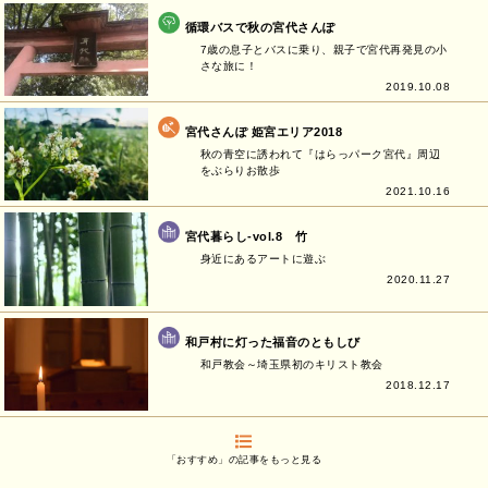
循環バスで秋の宮代さんぽ
7歳の息子とバスに乗り、親子で宮代再発見の小
さな旅に！
2019.10.08
宮代さんぽ 姫宮エリア2018
秋の青空に誘われて『はらっパーク宮代』周辺
をぶらりお散歩
2021.10.16
宮代暮らし-vol.8 竹
身近にあるアートに遊ぶ
2020.11.27
和戸村に灯った福音のともしび
和戸教会～埼玉県初のキリスト教会
2018.12.17
「おすすめ」の記事をもっと見る