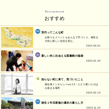
Recommend
おすすめ
宮代ってこんな町
お祭りもイベントもみんなで手づくり。個性を
大切に新しい交流を育む。
2024.03.01
新しい本に出会える図書館の福袋
2023.01.20
知らない町に来て、気づいたこと
移住者インタビューvol.13：たどり着いたのは
心温まる場所
2024.02.13
移住１年目家族の週末の暮らし方
2023.11.15