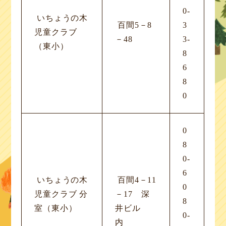
0-
いちょうの木
百間5－8
3
児童クラブ
－48
3-
（東小）
8
6
8
0
0
8
0-
6
いちょうの木
百間4－11
0
児童クラブ 分
－17 深
8
室（東小）
井ビル
0-
内