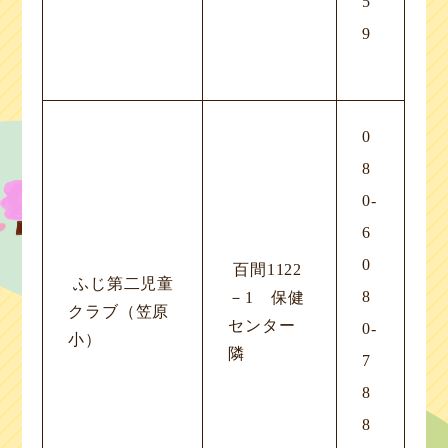
5
9
0
8
0-
6
0
百間1122
ふじ第二児童
8
－1 保健
クラブ（笠原
センター
0-
小）
隣
7
8
8