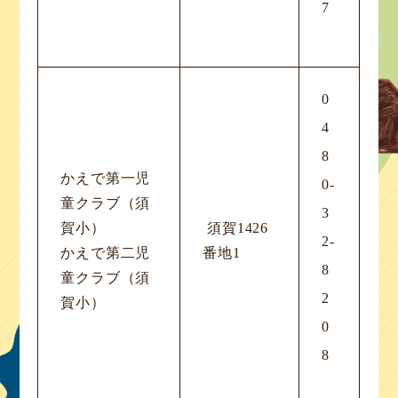
7
0
4
8
かえで第一児
0-
童クラブ（須
3
賀小）
須賀1426
2-
かえで第二児
番地1
8
童クラブ（須
2
賀小）
0
8