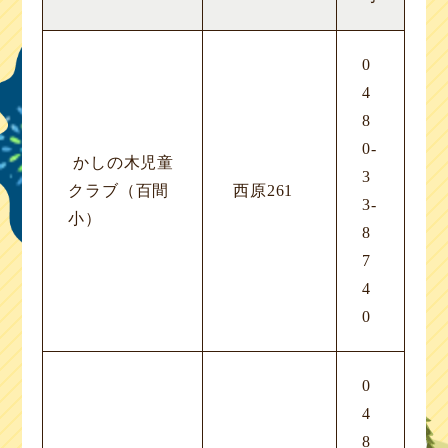
0
4
8
0-
かしの木児童
3
クラブ（百間
西原261
3-
小）
8
7
4
0
0
4
8