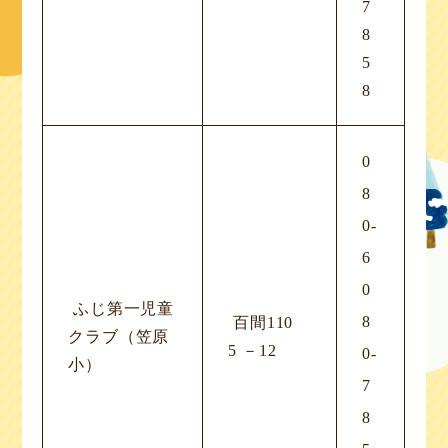
7
8
5
8
0
8
0-
6
0
ふじ第一児童
8
百間110
クラブ（笠原
5 －12
0-
小）
7
8