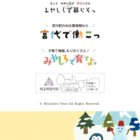
すくすく育っているかな
不安な時は相談しちゃおう
予防接種を受けよう
助けてって言っちゃおう
いつもと様子が違うとき
病気のとき
今日はどこ行く？～近所の公園編～
今日はどこ行く？～大きな公園編～
© Miyashiro Town All Rights Reserved.
宮代町を遊ぼう
お友達いっぱい
雨の日も安心