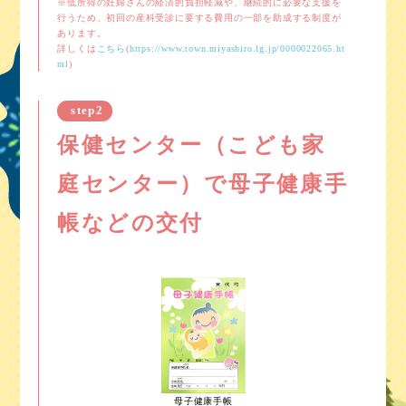
※低所得の妊婦さんの経済的負担軽減や、継続的に必要な支援を
行うため、初回の産科受診に要する費用の一部を助成する制度が
あります。
詳しくは
こちら
(
https://www.town.miyashiro.lg.jp/0000022065.ht
ml
)
step2
保健センター（こども家
庭センター）で母子健康手
帳などの交付
母子健康手帳