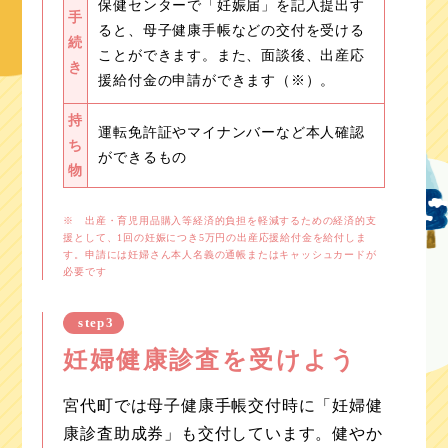
保健センターで「妊娠届」を記入提出す
手
ると、母子健康手帳などの交付を受ける
続
ことができます。また、面談後、出産応
き
援給付金の申請ができます（※）。
持
運転免許証やマイナンバーなど本人確認
ち
ができるもの
物
※ 出産・育児用品購入等経済的負担を軽減するための経済的支
援として、1回の妊娠につき5万円の出産応援給付金を給付しま
す。申請には妊婦さん本人名義の通帳またはキャッシュカードが
必要です
step3
妊婦健康診査を受けよう
宮代町では母子健康手帳交付時に「妊婦健
康診査助成券」も交付しています。健やか