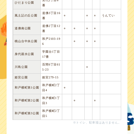
宮代2丁目6
ひだまり公園
番
道佛3丁目16
風土記の丘公園
○
○
○
うんてい
番
道佛2丁目12
道佛南公園
○
○
○
○
番
和戸2103-19
桃山台中央公園
○
○
○
6
学園台1丁目
身代親水公園
17番
百間6丁目61
川島公園
○
5-23
姫宮公園
姫宮279-15
和戸横町2丁
和戸横町第1公園
○
目4
和戸横町1丁
和戸横町第2公園
○
○
目3
和戸横町2丁
和戸横町第3公園
目5
※トイレ、駐車場はありません。