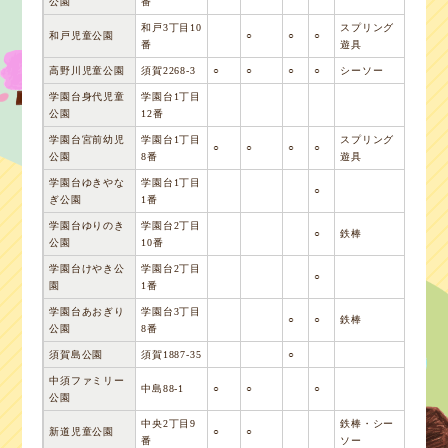
公園
番
和戸3丁目10
スプリング
和戸児童公園
○
○
○
番
遊具
高野川児童公園
須賀2268-3
○
○
○
○
シーソー
学園台身代児童
学園台1丁目
公園
12番
学園台宮前幼児
学園台1丁目
スプリング
○
○
○
○
公園
8番
遊具
学園台ゆきやな
学園台1丁目
○
ぎ公園
1番
学園台ゆりのき
学園台2丁目
○
鉄棒
公園
10番
学園台けやき公
学園台2丁目
○
園
1番
学園台あおぎり
学園台3丁目
○
○
鉄棒
公園
8番
須賀島公園
須賀1887-35
○
中須ファミリー
中島88-1
○
○
○
公園
中央2丁目9
鉄棒・シー
新道児童公園
○
○
番
ソー