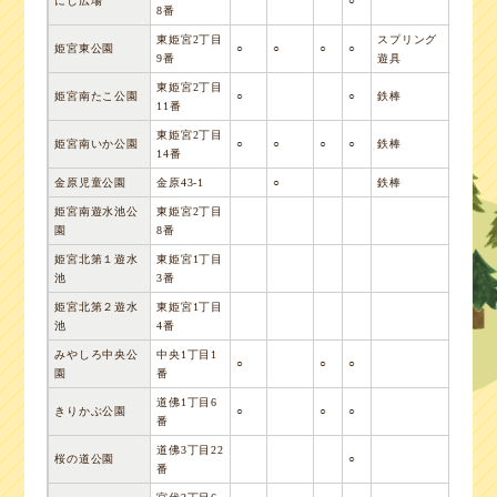
にじ広場
○
8番
東姫宮2丁目
スプリング
姫宮東公園
○
○
○
○
9番
遊具
東姫宮2丁目
姫宮南たこ公園
○
○
鉄棒
11番
東姫宮2丁目
姫宮南いか公園
○
○
○
○
鉄棒
14番
金原児童公園
金原43-1
○
鉄棒
姫宮南遊水池公
東姫宮2丁目
園
8番
姫宮北第１遊水
東姫宮1丁目
池
3番
姫宮北第２遊水
東姫宮1丁目
池
4番
みやしろ中央公
中央1丁目1
○
○
○
園
番
道佛1丁目6
きりかぶ公園
○
○
○
番
道佛3丁目22
桜の道公園
○
番