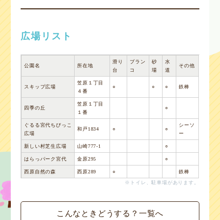
広場リスト
滑り
ブラン
砂
水
公園名
所在地
その他
台
コ
場
道
笠原１丁目
スキップ広場
○
○
○
鉄棒
４番
笠原１丁目
四季の丘
○
１番
ぐるる宮代ちびっこ
シーソ
和戸1834
○
○
広場
ー
新しい村芝生広場
山崎777-1
○
はらっパーク宮代
金原295
○
西原自然の森
西原289
○
鉄棒
※トイレ、駐車場があります。
こんなときどうする？一覧へ