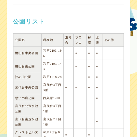
公園リスト
滑り
ブラ
砂
水
公園名
所在地
その他
台
ンコ
場
道
和戸2103-19
桃山台中央公園
○
○
○
6
和戸2103-14
桃山台南公園
○
○
○
3
沖の山公園
和戸1018-28
○
○
宮代台3丁目
宮代台中央公園
○
○
○
○
3番
憩いの庭公園
西粂原1200
○
宮代台北遊水池
宮代台3丁目
公園
1番
宮代台南遊水池
宮代台2丁目
○
公園
1番
クレストヒルズ
和戸2丁目6
○
○