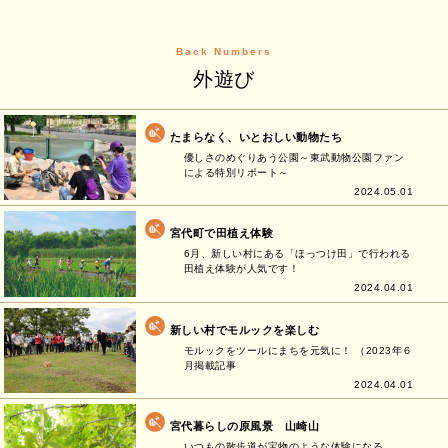
Back Numbers
外遊び
たまらなく、いとおしい動物たち
優しさのめぐりあう公園～東武動物公園ファン
による特別リポート～
2024.05.01
宮代町で田植え体験
6月、新しい村にある「ほっつけ田」で行われる
田植え体験が人気です！
2024.04.01
新しい村でモルックを楽しむ
モルックをツールにまちを元気に！ （2023年６
月掲載記事
2024.04.01
宮代暮らしの原風景 山崎山
いつもの散歩道が宝物のような体験になる