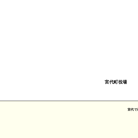
宮代町役場
宮代で