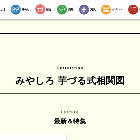
とは
暮らし
お店
自然
施設
イベント
Correlation
みやしろ 芋づる式相関図
Feature
最新＆特集