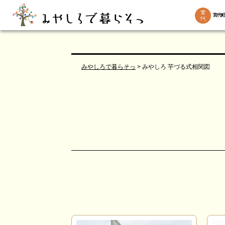
宮代町
みやしろで暮らそっ
>
みやしろ 芋づる式相関図