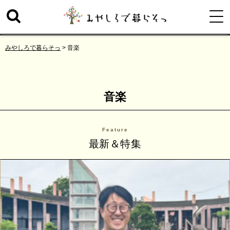
みやしろで暮らそっ
>
音楽
音楽
Feature
最新＆特集